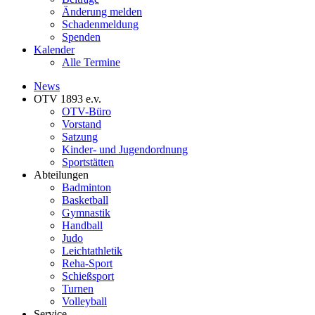
Änderung melden
Schadenmeldung
Spenden
Kalender
Alle Termine
News
OTV 1893 e.v.
OTV-Büro
Vorstand
Satzung
Kinder- und Jugendordnung
Sportstätten
Abteilungen
Badminton
Basketball
Gymnastik
Handball
Judo
Leichtathletik
Reha-Sport
Schießsport
Turnen
Volleyball
Service