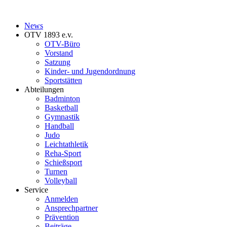
News
OTV 1893 e.v.
OTV-Büro
Vorstand
Satzung
Kinder- und Jugendordnung
Sportstätten
Abteilungen
Badminton
Basketball
Gymnastik
Handball
Judo
Leichtathletik
Reha-Sport
Schießsport
Turnen
Volleyball
Service
Anmelden
Ansprechpartner
Prävention
Beiträge