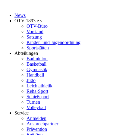
News
OTV 1893 e.v.
OTV-Büro
Vorstand
Satzung
Kinder- und Jugendordnung
Sportstätten
Abteilungen
Badminton
Basketball
Gymnastik
Handball
Judo
Leichtathletik
Reha-Sport
Schießsport
Turnen
Volleyball
Service
Anmelden
Ansprechpartner
Prävention
Beiträge