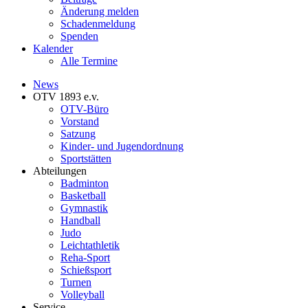
Änderung melden
Schadenmeldung
Spenden
Kalender
Alle Termine
News
OTV 1893 e.v.
OTV-Büro
Vorstand
Satzung
Kinder- und Jugendordnung
Sportstätten
Abteilungen
Badminton
Basketball
Gymnastik
Handball
Judo
Leichtathletik
Reha-Sport
Schießsport
Turnen
Volleyball
Service