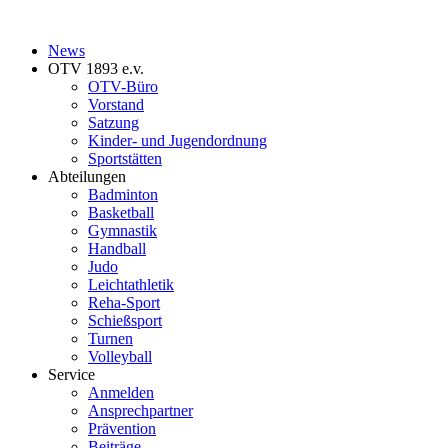
News
OTV 1893 e.v.
OTV-Büro
Vorstand
Satzung
Kinder- und Jugendordnung
Sportstätten
Abteilungen
Badminton
Basketball
Gymnastik
Handball
Judo
Leichtathletik
Reha-Sport
Schießsport
Turnen
Volleyball
Service
Anmelden
Ansprechpartner
Prävention
Beiträge