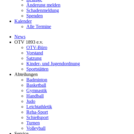
Änderung melden
Schadenmeldung
Spenden
Kalender
Alle Termine
News
OTV 1893 e.v.
OTV-Büro
Vorstand
Satzung
Kinder- und Jugendordnung
Sportstätten
Abteilungen
Badminton
Basketball
Gymnastik
Handball
Judo
Leichtathletik
Reha-Sport
Schießsport
Turnen
Volleyball
Service