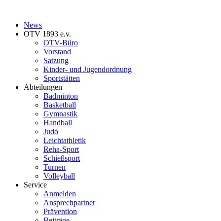
News
OTV 1893 e.v.
OTV-Büro
Vorstand
Satzung
Kinder- und Jugendordnung
Sportstätten
Abteilungen
Badminton
Basketball
Gymnastik
Handball
Judo
Leichtathletik
Reha-Sport
Schießsport
Turnen
Volleyball
Service
Anmelden
Ansprechpartner
Prävention
Beiträge