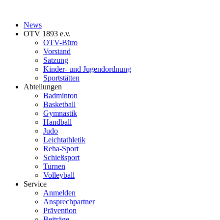
News
OTV 1893 e.v.
OTV-Büro
Vorstand
Satzung
Kinder- und Jugendordnung
Sportstätten
Abteilungen
Badminton
Basketball
Gymnastik
Handball
Judo
Leichtathletik
Reha-Sport
Schießsport
Turnen
Volleyball
Service
Anmelden
Ansprechpartner
Prävention
Beiträge