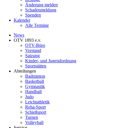
Änderung melden
Schadenmeldung
Spenden
Kalender
Alle Termine
News
OTV 1893 e.v.
OTV-Büro
Vorstand
Satzung
Kinder- und Jugendordnung
Sportstätten
Abteilungen
Badminton
Basketball
Gymnastik
Handball
Judo
Leichtathletik
Reha-Sport
Schießsport
Turnen
Volleyball
Service