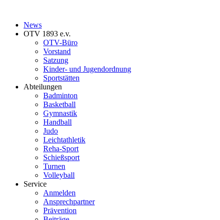
News
OTV 1893 e.v.
OTV-Büro
Vorstand
Satzung
Kinder- und Jugendordnung
Sportstätten
Abteilungen
Badminton
Basketball
Gymnastik
Handball
Judo
Leichtathletik
Reha-Sport
Schießsport
Turnen
Volleyball
Service
Anmelden
Ansprechpartner
Prävention
Beiträge