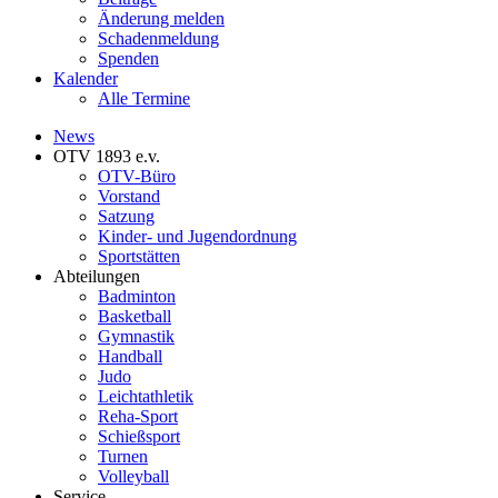
Änderung melden
Schadenmeldung
Spenden
Kalender
Alle Termine
News
OTV 1893 e.v.
OTV-Büro
Vorstand
Satzung
Kinder- und Jugendordnung
Sportstätten
Abteilungen
Badminton
Basketball
Gymnastik
Handball
Judo
Leichtathletik
Reha-Sport
Schießsport
Turnen
Volleyball
Service