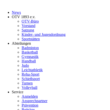
News
OTV 1893 e.v.
OTV-Büro
Vorstand
Satzung
Kinder- und Jugendordnung
Sportstätten
Abteilungen
Badminton
Basketball
Gymnastik
Handball
Judo
Leichtathletik
Reha-Sport
Schießsport
Turnen
Volleyball
Service
Anmelden
Ansprechpartner
Prävention
Beiträge