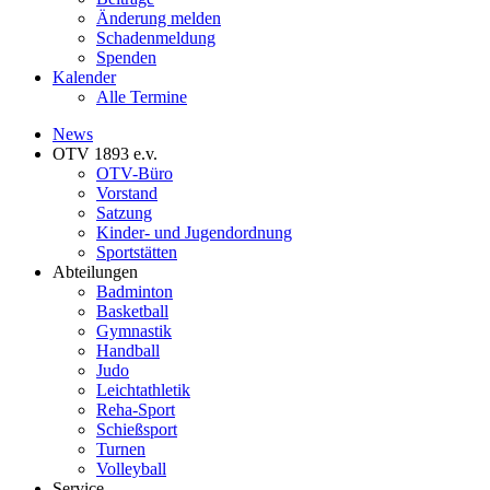
Änderung melden
Schadenmeldung
Spenden
Kalender
Alle Termine
News
OTV 1893 e.v.
OTV-Büro
Vorstand
Satzung
Kinder- und Jugendordnung
Sportstätten
Abteilungen
Badminton
Basketball
Gymnastik
Handball
Judo
Leichtathletik
Reha-Sport
Schießsport
Turnen
Volleyball
Service