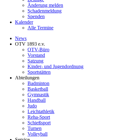
Änderung melden
Schadenmeldung
Spenden
Kalender
Alle Termine
News
OTV 1893 e.v.
OTV-Büro
Vorstand
Satzung
Kinder- und Jugendordnung
Sportstätten
Abteilungen
Badminton
Basketball
Gymnastik
Handball
Judo
Leichtathletik
Reha-Sport
Schießsport
Turnen
Volleyball
Service