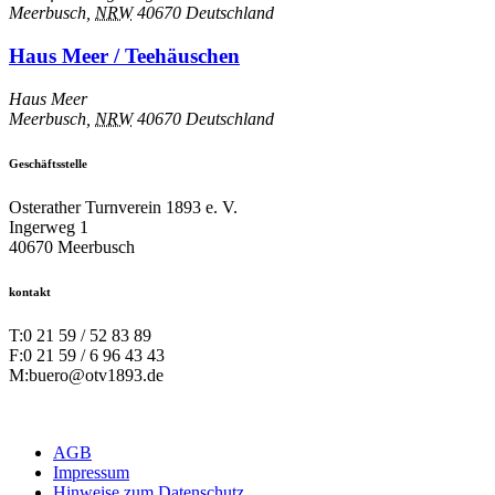
Meerbusch
,
NRW
40670
Deutschland
Haus Meer / Teehäuschen
Haus Meer
Meerbusch
,
NRW
40670
Deutschland
Geschäftsstelle
Osterather Turnverein 1893 e. V.
Ingerweg 1
40670 Meerbusch
kontakt
T:
0 21 59 / 52 83 89
F:
0 21 59 / 6 96 43 43
M:
buero@otv1893.de
AGB
Impressum
Hinweise zum Datenschutz