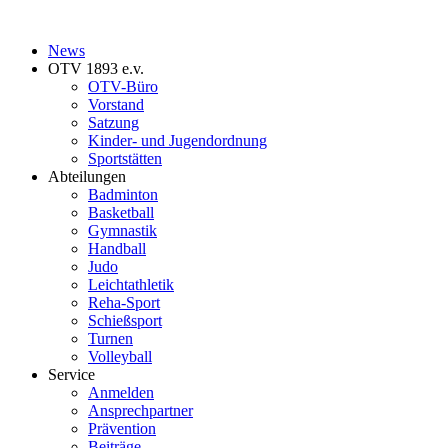
News
OTV 1893 e.v.
OTV-Büro
Vorstand
Satzung
Kinder- und Jugendordnung
Sportstätten
Abteilungen
Badminton
Basketball
Gymnastik
Handball
Judo
Leichtathletik
Reha-Sport
Schießsport
Turnen
Volleyball
Service
Anmelden
Ansprechpartner
Prävention
Beiträge