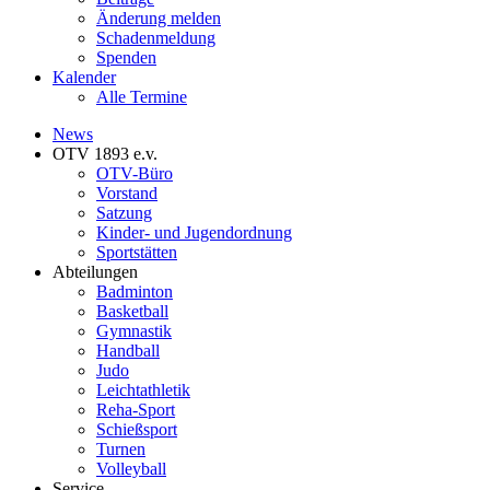
Änderung melden
Schadenmeldung
Spenden
Kalender
Alle Termine
News
OTV 1893 e.v.
OTV-Büro
Vorstand
Satzung
Kinder- und Jugendordnung
Sportstätten
Abteilungen
Badminton
Basketball
Gymnastik
Handball
Judo
Leichtathletik
Reha-Sport
Schießsport
Turnen
Volleyball
Service