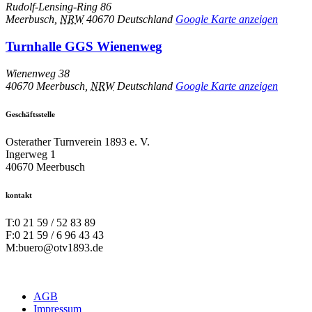
Rudolf-Lensing-Ring 86
Meerbusch
,
NRW
40670
Deutschland
Google Karte anzeigen
Turnhalle GGS Wienenweg
Wienenweg 38
40670 Meerbusch
,
NRW
Deutschland
Google Karte anzeigen
Geschäftsstelle
Osterather Turnverein 1893 e. V.
Ingerweg 1
40670 Meerbusch
kontakt
T:
0 21 59 / 52 83 89
F:
0 21 59 / 6 96 43 43
M:
buero@otv1893.de
AGB
Impressum