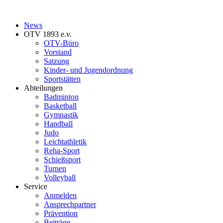
News
OTV 1893 e.v.
OTV-Büro
Vorstand
Satzung
Kinder- und Jugendordnung
Sportstätten
Abteilungen
Badminton
Basketball
Gymnastik
Handball
Judo
Leichtathletik
Reha-Sport
Schießsport
Turnen
Volleyball
Service
Anmelden
Ansprechpartner
Prävention
Beiträge