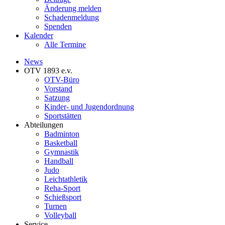
Änderung melden
Schadenmeldung
Spenden
Kalender
Alle Termine
News
OTV 1893 e.v.
OTV-Büro
Vorstand
Satzung
Kinder- und Jugendordnung
Sportstätten
Abteilungen
Badminton
Basketball
Gymnastik
Handball
Judo
Leichtathletik
Reha-Sport
Schießsport
Turnen
Volleyball
Service