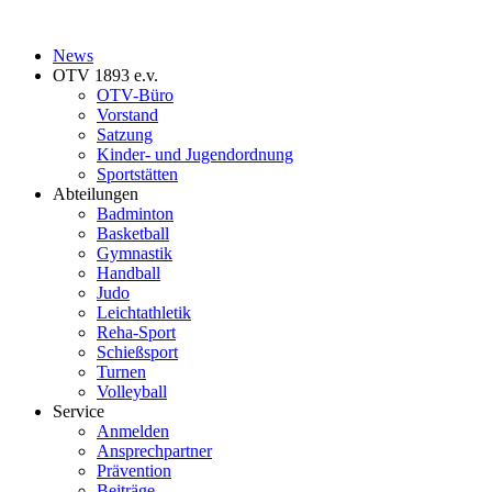
News
OTV 1893 e.v.
OTV-Büro
Vorstand
Satzung
Kinder- und Jugendordnung
Sportstätten
Abteilungen
Badminton
Basketball
Gymnastik
Handball
Judo
Leichtathletik
Reha-Sport
Schießsport
Turnen
Volleyball
Service
Anmelden
Ansprechpartner
Prävention
Beiträge