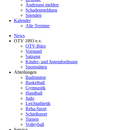
Änderung melden
Schadenmeldung
Spenden
Kalender
Alle Termine
News
OTV 1893 e.v.
OTV-Büro
Vorstand
Satzung
Kinder- und Jugendordnung
Sportstätten
Abteilungen
Badminton
Basketball
Gymnastik
Handball
Judo
Leichtathletik
Reha-Sport
Schießsport
Turnen
Volleyball
Service