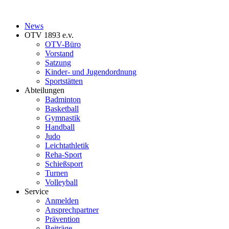
News
OTV 1893 e.v.
OTV-Büro
Vorstand
Satzung
Kinder- und Jugendordnung
Sportstätten
Abteilungen
Badminton
Basketball
Gymnastik
Handball
Judo
Leichtathletik
Reha-Sport
Schießsport
Turnen
Volleyball
Service
Anmelden
Ansprechpartner
Prävention
Beiträge