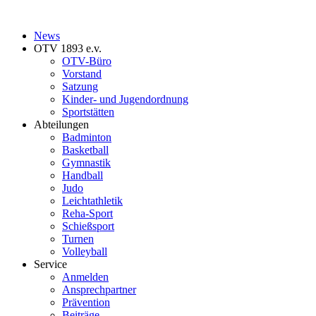
News
OTV 1893 e.v.
OTV-Büro
Vorstand
Satzung
Kinder- und Jugendordnung
Sportstätten
Abteilungen
Badminton
Basketball
Gymnastik
Handball
Judo
Leichtathletik
Reha-Sport
Schießsport
Turnen
Volleyball
Service
Anmelden
Ansprechpartner
Prävention
Beiträge