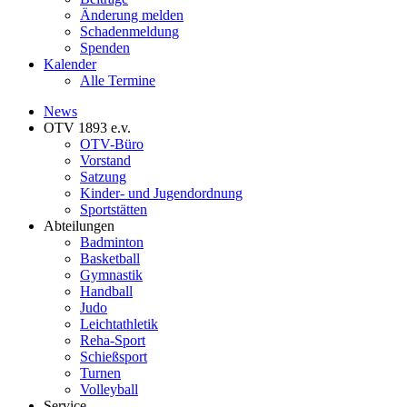
Änderung melden
Schadenmeldung
Spenden
Kalender
Alle Termine
News
OTV 1893 e.v.
OTV-Büro
Vorstand
Satzung
Kinder- und Jugendordnung
Sportstätten
Abteilungen
Badminton
Basketball
Gymnastik
Handball
Judo
Leichtathletik
Reha-Sport
Schießsport
Turnen
Volleyball
Service