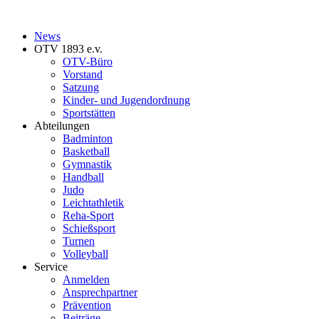
News
OTV 1893 e.v.
OTV-Büro
Vorstand
Satzung
Kinder- und Jugendordnung
Sportstätten
Abteilungen
Badminton
Basketball
Gymnastik
Handball
Judo
Leichtathletik
Reha-Sport
Schießsport
Turnen
Volleyball
Service
Anmelden
Ansprechpartner
Prävention
Beiträge