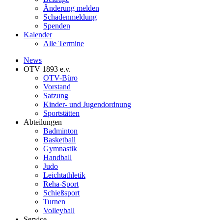
Änderung melden
Schadenmeldung
Spenden
Kalender
Alle Termine
News
OTV 1893 e.v.
OTV-Büro
Vorstand
Satzung
Kinder- und Jugendordnung
Sportstätten
Abteilungen
Badminton
Basketball
Gymnastik
Handball
Judo
Leichtathletik
Reha-Sport
Schießsport
Turnen
Volleyball
Service