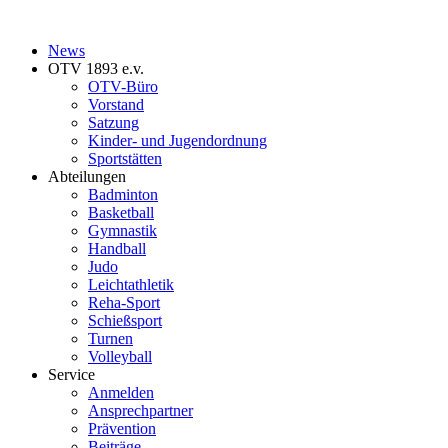
News
OTV 1893 e.v.
OTV-Büro
Vorstand
Satzung
Kinder- und Jugendordnung
Sportstätten
Abteilungen
Badminton
Basketball
Gymnastik
Handball
Judo
Leichtathletik
Reha-Sport
Schießsport
Turnen
Volleyball
Service
Anmelden
Ansprechpartner
Prävention
Beiträge