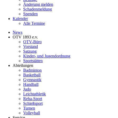
Änderung melden
Schadenmeldung
Spenden
Kalender
Alle Termine
News
OTV 1893 e.v.
OTV-Büro
Vorstand
Satzung
Kinder- und Jugendordnung
Sportstätten
Abteilungen
Badminton
Basketball
Gymnastik
Handball
Judo
Leichtathletik
Reha-Sport
Schießsport
Turnen
Volleyball
Service