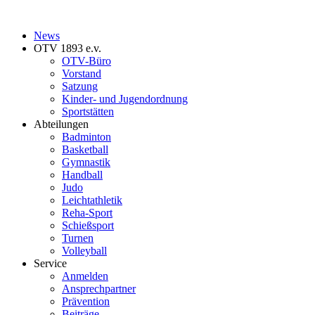
News
OTV 1893 e.v.
OTV-Büro
Vorstand
Satzung
Kinder- und Jugendordnung
Sportstätten
Abteilungen
Badminton
Basketball
Gymnastik
Handball
Judo
Leichtathletik
Reha-Sport
Schießsport
Turnen
Volleyball
Service
Anmelden
Ansprechpartner
Prävention
Beiträge