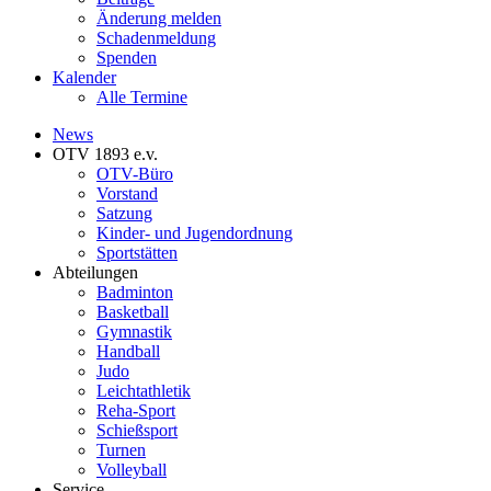
Änderung melden
Schadenmeldung
Spenden
Kalender
Alle Termine
News
OTV 1893 e.v.
OTV-Büro
Vorstand
Satzung
Kinder- und Jugendordnung
Sportstätten
Abteilungen
Badminton
Basketball
Gymnastik
Handball
Judo
Leichtathletik
Reha-Sport
Schießsport
Turnen
Volleyball
Service