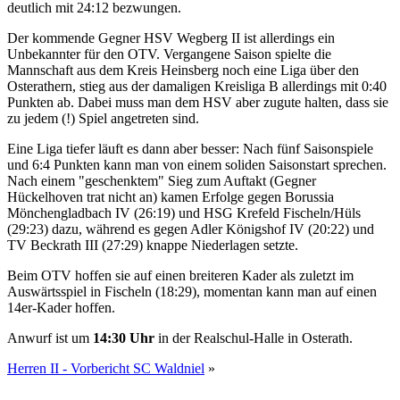
deutlich mit 24:12 bezwungen.
Der kommende Gegner HSV Wegberg II ist allerdings ein
Unbekannter für den OTV. Vergangene Saison spielte die
Mannschaft aus dem Kreis Heinsberg noch eine Liga über den
Osterathern, stieg aus der damaligen Kreisliga B allerdings mit 0:40
Punkten ab. Dabei muss man dem HSV aber zugute halten, dass sie
zu jedem (!) Spiel angetreten sind.
Eine Liga tiefer läuft es dann aber besser: Nach fünf Saisonspiele
und 6:4 Punkten kann man von einem soliden Saisonstart sprechen.
Nach einem "geschenktem" Sieg zum Auftakt (Gegner
Hückelhoven trat nicht an) kamen Erfolge gegen Borussia
Mönchengladbach IV (26:19) und HSG Krefeld Fischeln/Hüls
(29:23) dazu, während es gegen Adler Königshof IV (20:22) und
TV Beckrath III (27:29) knappe Niederlagen setzte.
Beim OTV hoffen sie auf einen breiteren Kader als zuletzt im
Auswärtsspiel in Fischeln (18:29), momentan kann man auf einen
14er-Kader hoffen.
Anwurf ist um
14:30 Uhr
in der Realschul-Halle in Osterath.
Herren II - Vorbericht SC Waldniel
»