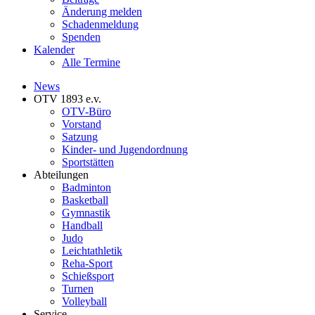
Änderung melden
Schadenmeldung
Spenden
Kalender
Alle Termine
News
OTV 1893 e.v.
OTV-Büro
Vorstand
Satzung
Kinder- und Jugendordnung
Sportstätten
Abteilungen
Badminton
Basketball
Gymnastik
Handball
Judo
Leichtathletik
Reha-Sport
Schießsport
Turnen
Volleyball
Service