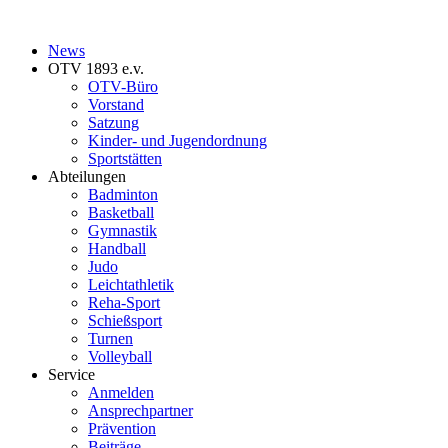
News
OTV 1893 e.v.
OTV-Büro
Vorstand
Satzung
Kinder- und Jugendordnung
Sportstätten
Abteilungen
Badminton
Basketball
Gymnastik
Handball
Judo
Leichtathletik
Reha-Sport
Schießsport
Turnen
Volleyball
Service
Anmelden
Ansprechpartner
Prävention
Beiträge