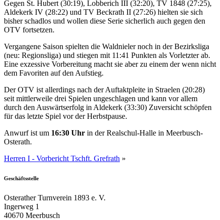
Gegen St. Hubert (30:19), Lobberich III (32:20), TV 1848 (27:25),
Aldekerk IV (28:22) und TV Beckrath II (27:26) hielten sie sich
bisher schadlos und wollen diese Serie sicherlich auch gegen den
OTV fortsetzen.
Vergangene Saison spielten die Waldnieler noch in der Bezirksliga
(neu: Regionsliga) und stiegen mit 11:41 Punkten als Vorletzter ab.
Eine exzessive Vorbereitung macht sie aber zu einem der wenn nicht
dem Favoriten auf den Aufstieg.
Der OTV ist allerdings nach der Auftaktpleite in Straelen (20:28)
seit mittlerweile drei Spielen ungeschlagen und kann vor allem
durch den Auswärtserfolg in Aldekerk (33:30) Zuversicht schöpfen
für das letzte Spiel vor der Herbstpause.
Anwurf ist um
16:30 Uhr
in der Realschul-Halle in Meerbusch-
Osterath.
Herren I - Vorbericht Tschft. Grefrath
»
Geschäftsstelle
Osterather Turnverein 1893 e. V.
Ingerweg 1
40670 Meerbusch