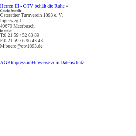
Herren III - OTV behält die Ruhe
»
Geschäftsstelle
Osterather Turnverein 1893 e. V.
Ingerweg 1
40670 Meerbusch
kontakt
T:
0 21 59 / 52 83 89
F:
0 21 59 / 6 96 43 43
M:
buero@otv1893.de
AGB
Impressum
Hinweise zum Datenschutz