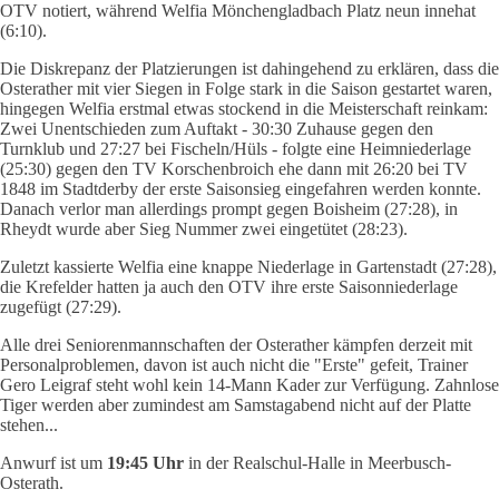
OTV notiert, während Welfia Mönchengladbach Platz neun innehat
(6:10).
Die Diskrepanz der Platzierungen ist dahingehend zu erklären, dass die
Osterather mit vier Siegen in Folge stark in die Saison gestartet waren,
hingegen Welfia erstmal etwas stockend in die Meisterschaft reinkam:
Zwei Unentschieden zum Auftakt - 30:30 Zuhause gegen den
Turnklub und 27:27 bei Fischeln/Hüls - folgte eine Heimniederlage
(25:30) gegen den TV Korschenbroich ehe dann mit 26:20 bei TV
1848 im Stadtderby der erste Saisonsieg eingefahren werden konnte.
Danach verlor man allerdings prompt gegen Boisheim (27:28), in
Rheydt wurde aber Sieg Nummer zwei eingetütet (28:23).
Zuletzt kassierte Welfia eine knappe Niederlage in Gartenstadt (27:28),
die Krefelder hatten ja auch den OTV ihre erste Saisonniederlage
zugefügt (27:29).
Alle drei Seniorenmannschaften der Osterather kämpfen derzeit mit
Personalproblemen, davon ist auch nicht die "Erste" gefeit, Trainer
Gero Leigraf steht wohl kein 14-Mann Kader zur Verfügung. Zahnlose
Tiger werden aber zumindest am Samstagabend nicht auf der Platte
stehen...
Anwurf ist um
19:45 Uhr
in der Realschul-Halle in Meerbusch-
Osterath.