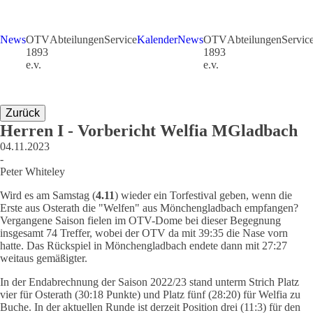
News
OTV
Abteilungen
Service
Kalender
News
OTV
Abteilungen
Servic
1893
1893
e.v.
e.v.
Zurück
Herren I - Vorbericht Welfia MGladbach
04.11.2023
-
Peter Whiteley
Wird es am Samstag (
4.11
) wieder ein Torfestival geben, wenn die
Erste aus Osterath die "Welfen" aus Mönchengladbach empfangen?
Vergangene Saison fielen im OTV-Dome bei dieser Begegnung
insgesamt 74 Treffer, wobei der OTV da mit 39:35 die Nase vorn
hatte. Das Rückspiel in Mönchengladbach endete dann mit 27:27
weitaus gemäßigter.
In der Endabrechnung der Saison 2022/23 stand unterm Strich Platz
vier für Osterath (30:18 Punkte) und Platz fünf (28:20) für Welfia zu
Buche. In der aktuellen Runde ist derzeit Position drei (11:3) für den