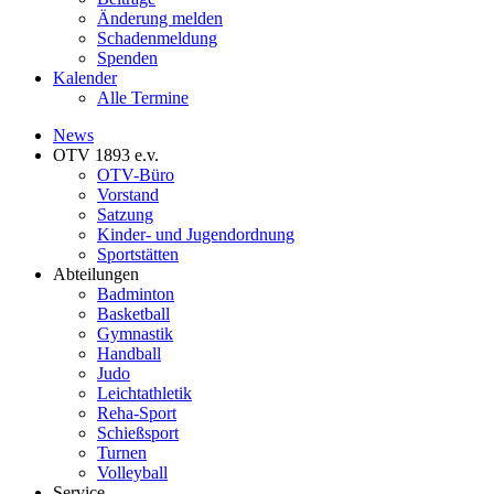
Änderung melden
Schadenmeldung
Spenden
Kalender
Alle Termine
News
OTV 1893 e.v.
OTV-Büro
Vorstand
Satzung
Kinder- und Jugendordnung
Sportstätten
Abteilungen
Badminton
Basketball
Gymnastik
Handball
Judo
Leichtathletik
Reha-Sport
Schießsport
Turnen
Volleyball
Service