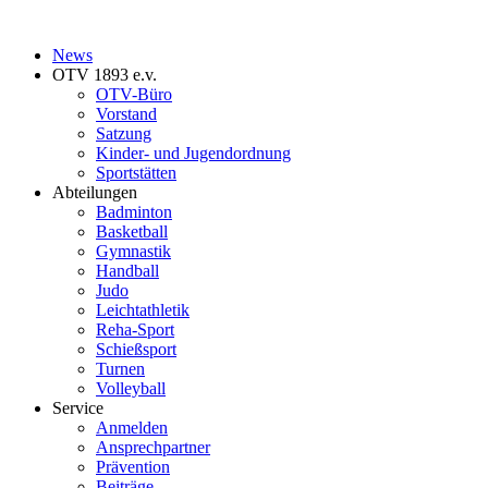
News
OTV 1893 e.v.
OTV-Büro
Vorstand
Satzung
Kinder- und Jugendordnung
Sportstätten
Abteilungen
Badminton
Basketball
Gymnastik
Handball
Judo
Leichtathletik
Reha-Sport
Schießsport
Turnen
Volleyball
Service
Anmelden
Ansprechpartner
Prävention
Beiträge