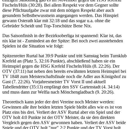
Fischeln/Hüls (30:28). Bei allem Respekt vor dem Gegner sollte
diese Pflichtaufgabe zwar mit dem nötigen Respekt aber auch
gesundem Selbstbewusstsein angegangen werden. Das Hinspiel
gewann Osterath klar mit 32:18 und das sogar u.a. ohne die
Gebrüder Scheidt und Top-Torschütze Bene Nix.
Das Saisonfinish in der Bezirksoberliga ist spannend: Klar ist, das
nix klar ist - Zumindest an der Spitze: Bei noch zwei ausstehenden
Spielen ist die Situation wie folgt:
Spitzenreiter Rurtal hat 39:9 Punkte und tritt Samstag beim Turnklub
Krefeld an (Platz 5, 32:16 Punkte), abschließend haben sie ein
Heimspiel gegen die HSG Krefeld Fischeln/Hüls (8. 22:26). Der
OTV (37:11) hat neben den bereits erwähnten letztem Heimspiel bei
TV 1848 zum Meisterschaftsfinale noch die Adler aus Königshof zu
Gast (7. 22:26). Vorjahresmeister TV Vorst II und aktuell
Tabellendritter (35:13) empfängt den SSV Gartenstadt (4. 34:14)
und muss dann zur Welfia nach Mönchengladbach (9. 20:26).
Theoretisch kann jeder der drei Vereine noch Meister werden:
Gewinnen alle ihre beiden letzten Spiele bleibt alles wie es ist von
Platz eins bis drei. Verliert der ASV Rurtal aber ein Spiel und der
OTV holt 4:0 Punkte ist der OTV Meister, da sie den direkten
Vergleich gegen den ASV gewonnen haben. Verliert der ASV beide
Spiele und der OTV holt "nur" 2:2 Punkte und der TV Vorst holt