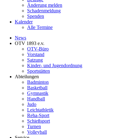
Änderung melden
Schadenmeldung
Spenden
Kalender
Alle Termine
News
OTV 1893 e.v.
OTV-Büro
Vorstand
Satzung
Kinder- und Jugendordnung
Sportstätten
Abteilungen
Badminton
Basketball
Gymnastik
Handball
Judo
Leichtathletik
Reha-Sport
Schießsport
Turnen
Volleyball
Service