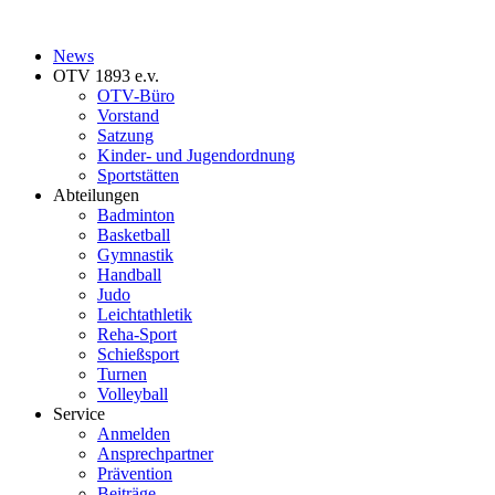
News
OTV 1893 e.v.
OTV-Büro
Vorstand
Satzung
Kinder- und Jugendordnung
Sportstätten
Abteilungen
Badminton
Basketball
Gymnastik
Handball
Judo
Leichtathletik
Reha-Sport
Schießsport
Turnen
Volleyball
Service
Anmelden
Ansprechpartner
Prävention
Beiträge