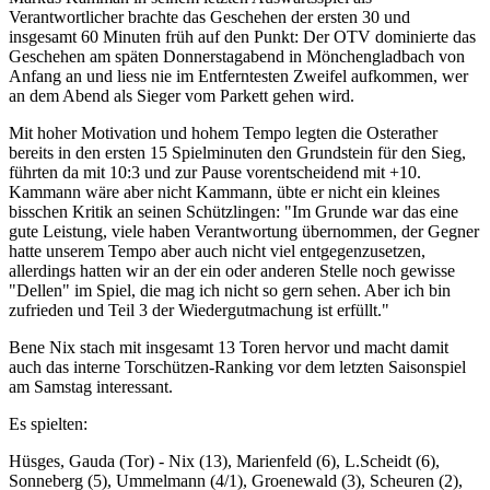
Verantwortlicher brachte das Geschehen der ersten 30 und
insgesamt 60 Minuten früh auf den Punkt: Der OTV dominierte das
Geschehen am späten Donnerstagabend in Mönchengladbach von
Anfang an und liess nie im Entferntesten Zweifel aufkommen, wer
an dem Abend als Sieger vom Parkett gehen wird.
Mit hoher Motivation und hohem Tempo legten die Osterather
bereits in den ersten 15 Spielminuten den Grundstein für den Sieg,
führten da mit 10:3 und zur Pause vorentscheidend mit +10.
Kammann wäre aber nicht Kammann, übte er nicht ein kleines
bisschen Kritik an seinen Schützlingen: "Im Grunde war das eine
gute Leistung, viele haben Verantwortung übernommen, der Gegner
hatte unserem Tempo aber auch nicht viel entgegenzusetzen,
allerdings hatten wir an der ein oder anderen Stelle noch gewisse
"Dellen" im Spiel, die mag ich nicht so gern sehen. Aber ich bin
zufrieden und Teil 3 der Wiedergutmachung ist erfüllt."
Bene Nix stach mit insgesamt 13 Toren hervor und macht damit
auch das interne Torschützen-Ranking vor dem letzten Saisonspiel
am Samstag interessant.
Es spielten:
Hüsges, Gauda (Tor) - Nix (13), Marienfeld (6), L.Scheidt (6),
Sonneberg (5), Ummelmann (4/1), Groenewald (3), Scheuren (2),