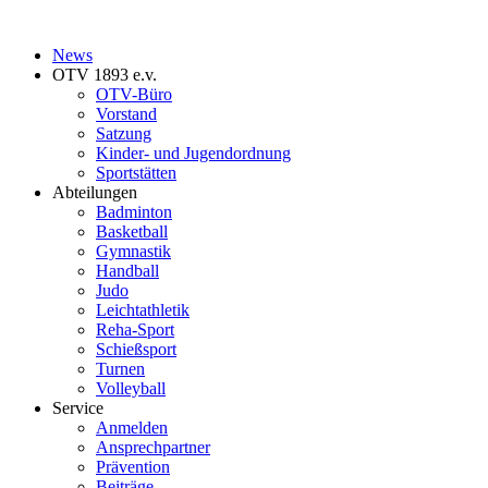
News
OTV 1893 e.v.
OTV-Büro
Vorstand
Satzung
Kinder- und Jugendordnung
Sportstätten
Abteilungen
Badminton
Basketball
Gymnastik
Handball
Judo
Leichtathletik
Reha-Sport
Schießsport
Turnen
Volleyball
Service
Anmelden
Ansprechpartner
Prävention
Beiträge