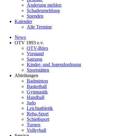
Änderung melden
Schadenmeldung
Spenden
Kalender
Alle Termine
News
OTV 1893 e.v.
OTV-Büro
Vorstand
Satzung
Kinder- und Jugendordnung
Sportstätten
Abteilungen
Badminton
Basketball
Gymnastik
Handball
Judo
Leichtathletik
Reha-Sport
Schießsport
Turnen
Volleyball
Service