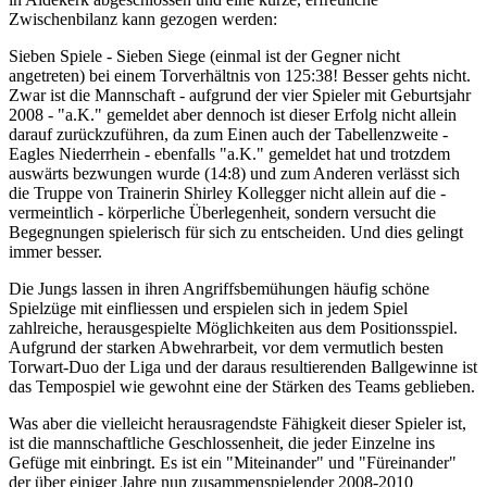
Zwischenbilanz kann gezogen werden:
Sieben Spiele - Sieben Siege (einmal ist der Gegner nicht
angetreten) bei einem Torverhältnis von 125:38! Besser gehts nicht.
Zwar ist die Mannschaft - aufgrund der vier Spieler mit Geburtsjahr
2008 - "a.K." gemeldet aber dennoch ist dieser Erfolg nicht allein
darauf zurückzuführen, da zum Einen auch der Tabellenzweite -
Eagles Niederrhein - ebenfalls "a.K." gemeldet hat und trotzdem
auswärts bezwungen wurde (14:8) und zum Anderen verlässt sich
die Truppe von Trainerin Shirley Kollegger nicht allein auf die -
vermeintlich - körperliche Überlegenheit, sondern versucht die
Begegnungen spielerisch für sich zu entscheiden. Und dies gelingt
immer besser.
Die Jungs lassen in ihren Angriffsbemühungen häufig schöne
Spielzüge mit einfliessen und erspielen sich in jedem Spiel
zahlreiche, herausgespielte Möglichkeiten aus dem Positionsspiel.
Aufgrund der starken Abwehrarbeit, vor dem vermutlich besten
Torwart-Duo der Liga und der daraus resultierenden Ballgewinne ist
das Tempospiel wie gewohnt eine der Stärken des Teams geblieben.
Was aber die vielleicht herausragendste Fähigkeit dieser Spieler ist,
ist die mannschaftliche Geschlossenheit, die jeder Einzelne ins
Gefüge mit einbringt. Es ist ein "Miteinander" und "Füreinander"
der über einiger Jahre nun zusammenspielender 2008-2010