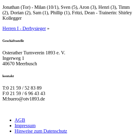
Jonathan (Tor) - Milan (10/1), Sven (5), Aron (3), Henri (3), Timm
(2), Dorian (2), Sam (1), Phillip (1), Fritzi, Dean - Trainerin: Shirley
Kollegger
Herren I - Derbysieger
»
Geschäftsstelle
Osterather Turnverein 1893 e. V.
Ingerweg 1
40670 Meerbusch
kontakt
T:
0 21 59 / 52 83 89
F:
0 21 59 / 6 96 43 43
M:
buero@otv1893.de
AGB
Impressum
Hinweise zum Datenschutz