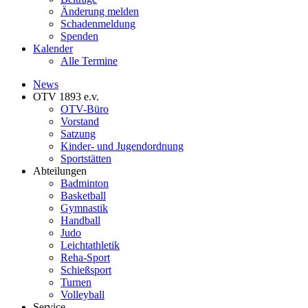
Änderung melden
Schadenmeldung
Spenden
Kalender
Alle Termine
News
OTV 1893 e.v.
OTV-Büro
Vorstand
Satzung
Kinder- und Jugendordnung
Sportstätten
Abteilungen
Badminton
Basketball
Gymnastik
Handball
Judo
Leichtathletik
Reha-Sport
Schießsport
Turnen
Volleyball
Service