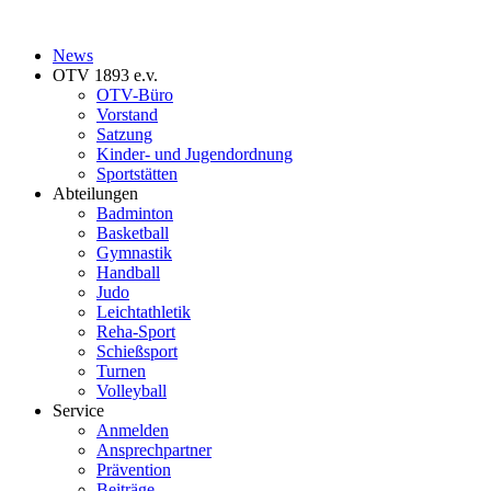
News
OTV 1893 e.v.
OTV-Büro
Vorstand
Satzung
Kinder- und Jugendordnung
Sportstätten
Abteilungen
Badminton
Basketball
Gymnastik
Handball
Judo
Leichtathletik
Reha-Sport
Schießsport
Turnen
Volleyball
Service
Anmelden
Ansprechpartner
Prävention
Beiträge