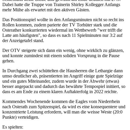
Dabei hatte die Truppe von Trainerin Shirley Kollegger Anfangs
mehr Mühe als erwartet mit den aktiven Gästen.
Das Positionsspiel wollte in den Anfangsminuten nicht so recht ins
Rollen kommen, zudem parierte der TV Torhüter stark und die
Osterather konkurrierten wiedermal im Wettbewerb "wer trifft die
Latte am häufigsten", so dass es nach 11 Spielminuten nur 3:2 auf
der Anzeigetafel stand.
Der OTV steigerte sich dann ein wenig, ohne wirklich zu glänzen,
und konnte zumindest mit einem soliden Vorsprung in die Pause
gehen.
In Durchgang zwei schüttelten die Hausherren die Lethargie dann
umso deutlicher ab, präsentierten im Angriff einige gute Spielzüge
und ein gutes Miteinander, zudem wurde in der Abwehr (etwas)
besser angepackt und dadurch das bewährte Tempospiel initiiert, so
dass es am Ende zu einem klaren Auftakterfolg in 2022 reichte.
Kommendes Wochenende kommen die Eagles vom Niederrhein
nach Osterath zum Spitzenspiel, da wird es eine konsequentere und
konzentrierte Leistung erfordern, will man die weisse Weste (20:0
Punkte) verteidigen.
Es spielten: