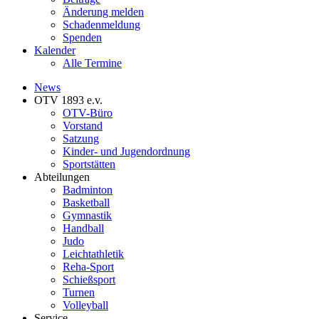
Änderung melden
Schadenmeldung
Spenden
Kalender
Alle Termine
News
OTV 1893 e.v.
OTV-Büro
Vorstand
Satzung
Kinder- und Jugendordnung
Sportstätten
Abteilungen
Badminton
Basketball
Gymnastik
Handball
Judo
Leichtathletik
Reha-Sport
Schießsport
Turnen
Volleyball
Service