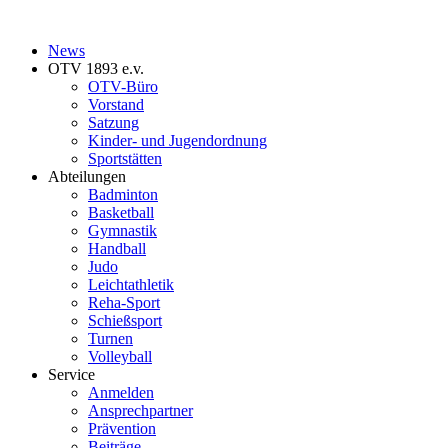
News
OTV 1893 e.v.
OTV-Büro
Vorstand
Satzung
Kinder- und Jugendordnung
Sportstätten
Abteilungen
Badminton
Basketball
Gymnastik
Handball
Judo
Leichtathletik
Reha-Sport
Schießsport
Turnen
Volleyball
Service
Anmelden
Ansprechpartner
Prävention
Beiträge