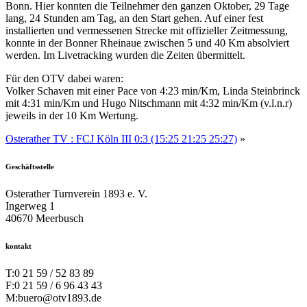
Bonn. Hier konnten die Teilnehmer den ganzen Oktober, 29 Tage
lang, 24 Stunden am Tag, an den Start gehen. Auf einer fest
installierten und vermessenen Strecke mit offizieller Zeitmessung,
konnte in der Bonner Rheinaue zwischen 5 und 40 Km absolviert
werden. Im Livetracking wurden die Zeiten übermittelt.
Für den OTV dabei waren:
Volker Schaven mit einer Pace von 4:23 min/Km, Linda Steinbrinck
mit 4:31 min/Km und Hugo Nitschmann mit 4:32 min/Km (v.l.n.r)
jeweils in der 10 Km Wertung.
Osterather TV : FCJ Köln III 0:3 (15:25 21:25 25:27)
»
Geschäftsstelle
Osterather Turnverein 1893 e. V.
Ingerweg 1
40670 Meerbusch
kontakt
T:
0 21 59 / 52 83 89
F:
0 21 59 / 6 96 43 43
M:
buero@otv1893.de