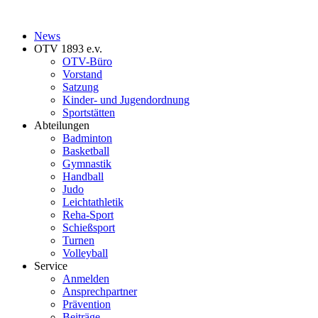
News
OTV 1893 e.v.
OTV-Büro
Vorstand
Satzung
Kinder- und Jugendordnung
Sportstätten
Abteilungen
Badminton
Basketball
Gymnastik
Handball
Judo
Leichtathletik
Reha-Sport
Schießsport
Turnen
Volleyball
Service
Anmelden
Ansprechpartner
Prävention
Beiträge