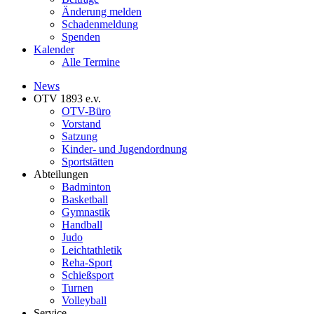
Änderung melden
Schadenmeldung
Spenden
Kalender
Alle Termine
News
OTV 1893 e.v.
OTV-Büro
Vorstand
Satzung
Kinder- und Jugendordnung
Sportstätten
Abteilungen
Badminton
Basketball
Gymnastik
Handball
Judo
Leichtathletik
Reha-Sport
Schießsport
Turnen
Volleyball
Service