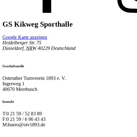
GS Kikweg Sporthalle
Google Karte anzeigen
Heidelberger Str. 75
Düsseldorf
,
NRW
40229
Deutschland
Geschäftsstelle
Osterather Turnverein 1893 e. V.
Ingerweg 1
40670 Meerbusch
kontakt
T:
0 21 59 / 52 83 89
F:
0 21 59 / 6 96 43 43
M:
buero@otv1893.de