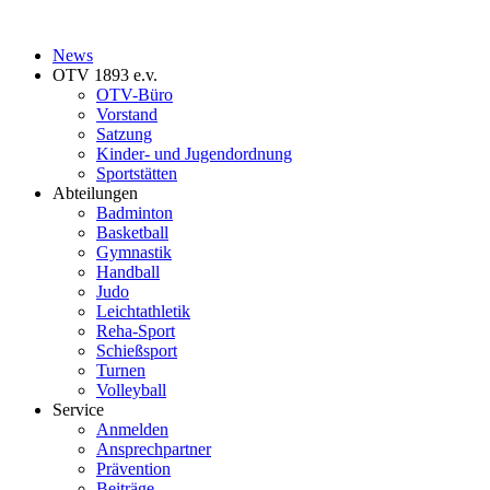
News
OTV 1893 e.v.
OTV-Büro
Vorstand
Satzung
Kinder- und Jugendordnung
Sportstätten
Abteilungen
Badminton
Basketball
Gymnastik
Handball
Judo
Leichtathletik
Reha-Sport
Schießsport
Turnen
Volleyball
Service
Anmelden
Ansprechpartner
Prävention
Beiträge