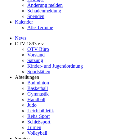
Änderung melden
Schadenmeldung
Spenden
Kalender
Alle Termine
News
OTV 1893 e.v.
OTV-Büro
Vorstand
Satzung
Kinder- und Jugendordnung
Sportstätten
Abteilungen
Badminton
Basketball
Gymnastik
Handball
Judo
Leichtathletik
Reha-Sport
Schießsport
Turnen
Volleyball
Service