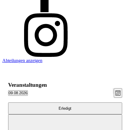
Abteilungen anzeigen
Veranstaltungen
Ansic
Vera
09.08.2026
Monat
Filter
Ansic
Datum
Navig
verbergen
wählen.
Navi
Filter
Das
Erledigt
Ändern
der
Formular-
Eingabefelder