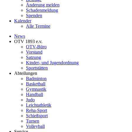
Änderung melden
Schadenmeldung
Spenden
Kalender
Alle Termine
News
OTV 1893 e.v.
OTV-Büro
Vorstand
Satzung
Kinder- und Jugendordnung
Sportstätten
Abteilungen
Badminton
Basketball
Gymnastik
Handball
Judo
Leichtathletik
Reha-Sport
Schießsport
Turnen
Volleyball
Service