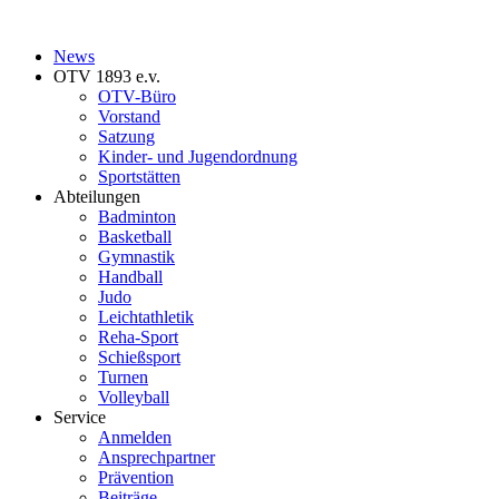
News
OTV 1893 e.v.
OTV-Büro
Vorstand
Satzung
Kinder- und Jugendordnung
Sportstätten
Abteilungen
Badminton
Basketball
Gymnastik
Handball
Judo
Leichtathletik
Reha-Sport
Schießsport
Turnen
Volleyball
Service
Anmelden
Ansprechpartner
Prävention
Beiträge