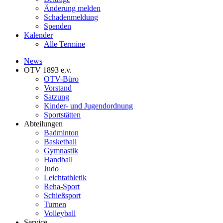
Änderung melden
Schadenmeldung
Spenden
Kalender
Alle Termine
News
OTV 1893 e.v.
OTV-Büro
Vorstand
Satzung
Kinder- und Jugendordnung
Sportstätten
Abteilungen
Badminton
Basketball
Gymnastik
Handball
Judo
Leichtathletik
Reha-Sport
Schießsport
Turnen
Volleyball
Service