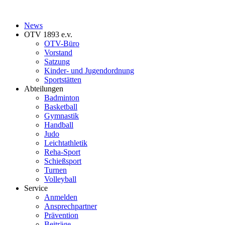
News
OTV 1893 e.v.
OTV-Büro
Vorstand
Satzung
Kinder- und Jugendordnung
Sportstätten
Abteilungen
Badminton
Basketball
Gymnastik
Handball
Judo
Leichtathletik
Reha-Sport
Schießsport
Turnen
Volleyball
Service
Anmelden
Ansprechpartner
Prävention
Beiträge