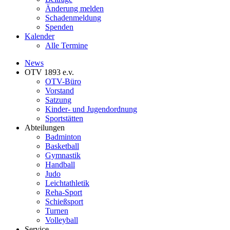
Änderung melden
Schadenmeldung
Spenden
Kalender
Alle Termine
News
OTV 1893 e.v.
OTV-Büro
Vorstand
Satzung
Kinder- und Jugendordnung
Sportstätten
Abteilungen
Badminton
Basketball
Gymnastik
Handball
Judo
Leichtathletik
Reha-Sport
Schießsport
Turnen
Volleyball
Service