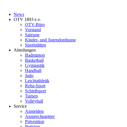
News
OTV 1893 e.v.
OTV-Büro
Vorstand
Satzung
Kinder- und Jugendordnung
Sportstätten
Abteilungen
Badminton
Basketball
Gymnastik
Handball
Judo
Leichtathletik
Reha-Sport
Schießsport
Turnen
Volleyball
Service
Anmelden
Ansprechpartner
Prävention
Beiträge