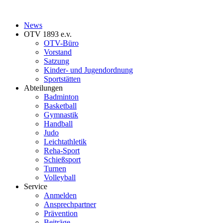
News
OTV 1893 e.v.
OTV-Büro
Vorstand
Satzung
Kinder- und Jugendordnung
Sportstätten
Abteilungen
Badminton
Basketball
Gymnastik
Handball
Judo
Leichtathletik
Reha-Sport
Schießsport
Turnen
Volleyball
Service
Anmelden
Ansprechpartner
Prävention
Beiträge