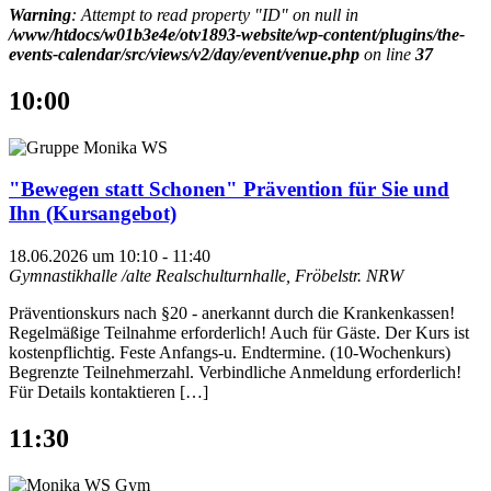
Warning
: Attempt to read property "ID" on null in
/www/htdocs/w01b3e4e/otv1893-website/wp-content/plugins/the-
events-calendar/src/views/v2/day/event/venue.php
on line
37
10:00
"Bewegen statt Schonen" Prävention für Sie und
Ihn (Kursangebot)
18.06.2026 um 10:10
-
11:40
Gymnastikhalle /alte Realschulturnhalle, Fröbelstr.
NRW
Präventionskurs nach §20 - anerkannt durch die Krankenkassen!
Regelmäßige Teilnahme erforderlich! Auch für Gäste. Der Kurs ist
kostenpflichtig. Feste Anfangs-u. Endtermine. (10-Wochenkurs)
Begrenzte Teilnehmerzahl. Verbindliche Anmeldung erforderlich!
Für Details kontaktieren […]
11:30