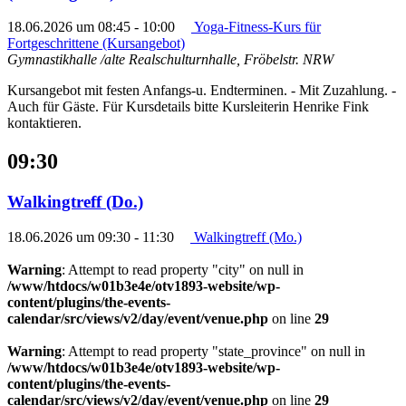
18.06.2026 um 08:45
-
10:00
Yoga-Fitness-Kurs für
Fortgeschrittene (Kursangebot)
Gymnastikhalle /alte Realschulturnhalle, Fröbelstr.
NRW
Kursangebot mit festen Anfangs-u. Endterminen. - Mit Zuzahlung. -
Auch für Gäste. Für Kursdetails bitte Kursleiterin Henrike Fink
kontaktieren.
09:30
Walkingtreff (Do.)
18.06.2026 um 09:30
-
11:30
Walkingtreff (Mo.)
Warning
: Attempt to read property "city" on null in
/www/htdocs/w01b3e4e/otv1893-website/wp-
content/plugins/the-events-
calendar/src/views/v2/day/event/venue.php
on line
29
Warning
: Attempt to read property "state_province" on null in
/www/htdocs/w01b3e4e/otv1893-website/wp-
content/plugins/the-events-
calendar/src/views/v2/day/event/venue.php
on line
29