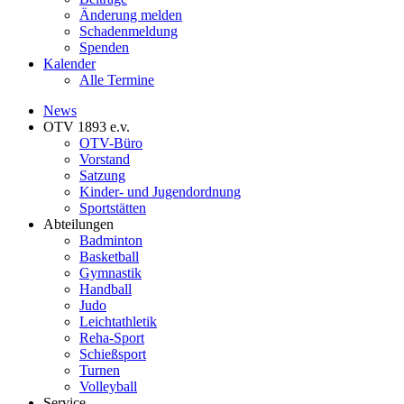
Änderung melden
Schadenmeldung
Spenden
Kalender
Alle Termine
News
OTV 1893 e.v.
OTV-Büro
Vorstand
Satzung
Kinder- und Jugendordnung
Sportstätten
Abteilungen
Badminton
Basketball
Gymnastik
Handball
Judo
Leichtathletik
Reha-Sport
Schießsport
Turnen
Volleyball
Service