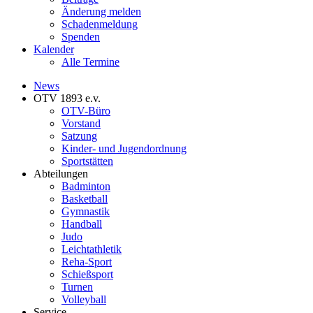
Änderung melden
Schadenmeldung
Spenden
Kalender
Alle Termine
News
OTV 1893 e.v.
OTV-Büro
Vorstand
Satzung
Kinder- und Jugendordnung
Sportstätten
Abteilungen
Badminton
Basketball
Gymnastik
Handball
Judo
Leichtathletik
Reha-Sport
Schießsport
Turnen
Volleyball
Service