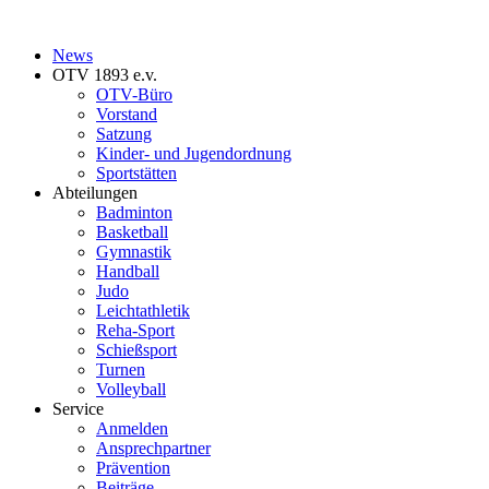
News
OTV 1893 e.v.
OTV-Büro
Vorstand
Satzung
Kinder- und Jugendordnung
Sportstätten
Abteilungen
Badminton
Basketball
Gymnastik
Handball
Judo
Leichtathletik
Reha-Sport
Schießsport
Turnen
Volleyball
Service
Anmelden
Ansprechpartner
Prävention
Beiträge