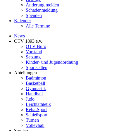
Änderung melden
Schadenmeldung
Spenden
Kalender
Alle Termine
News
OTV 1893 e.v.
OTV-Büro
Vorstand
Satzung
Kinder- und Jugendordnung
Sportstätten
Abteilungen
Badminton
Basketball
Gymnastik
Handball
Judo
Leichtathletik
Reha-Sport
Schießsport
Turnen
Volleyball
Service