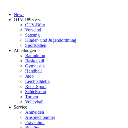
News
OTV 1893 e.v.
OTV-Büro
Vorstand
Satzung
Kinder- und Jugendordnung
Sportstätten
Abteilungen
Badminton
Basketball
Gymnastik
Handball
Judo
Leichtathletik
Reha-Sport
Schießsport
Turnen
Volleyball
Service
Anmelden
Ansprechpartner
Prävention
Beiträge