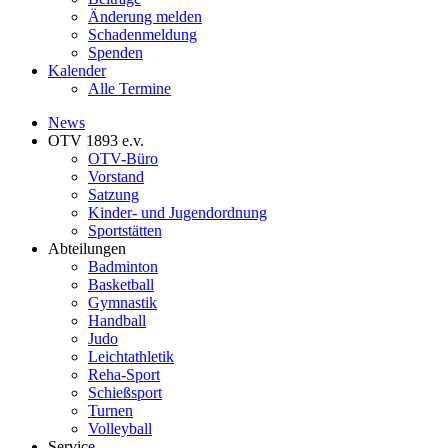
Änderung melden
Schadenmeldung
Spenden
Kalender
Alle Termine
News
OTV 1893 e.v.
OTV-Büro
Vorstand
Satzung
Kinder- und Jugendordnung
Sportstätten
Abteilungen
Badminton
Basketball
Gymnastik
Handball
Judo
Leichtathletik
Reha-Sport
Schießsport
Turnen
Volleyball
Service