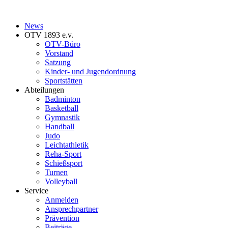
News
OTV 1893 e.v.
OTV-Büro
Vorstand
Satzung
Kinder- und Jugendordnung
Sportstätten
Abteilungen
Badminton
Basketball
Gymnastik
Handball
Judo
Leichtathletik
Reha-Sport
Schießsport
Turnen
Volleyball
Service
Anmelden
Ansprechpartner
Prävention
Beiträge