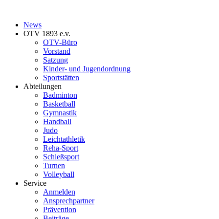
News
OTV 1893 e.v.
OTV-Büro
Vorstand
Satzung
Kinder- und Jugendordnung
Sportstätten
Abteilungen
Badminton
Basketball
Gymnastik
Handball
Judo
Leichtathletik
Reha-Sport
Schießsport
Turnen
Volleyball
Service
Anmelden
Ansprechpartner
Prävention
Beiträge