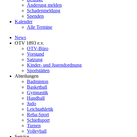
Änderung melden
Schadenmeldung
Spenden
Kalender
Alle Termine
News
OTV 1893 e.v.
OTV-Büro
Vorstand
Satzung
Kinder- und Jugendordnung
Sportstätten
Abteilungen
Badminton
Basketball
Gymnastik
Handball
Judo
Leichtathletik
Reha-Sport
Schießsport
Turnen
Volleyball
Service