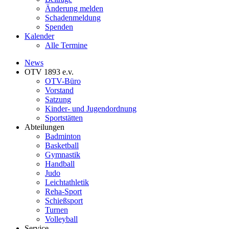
Änderung melden
Schadenmeldung
Spenden
Kalender
Alle Termine
News
OTV 1893 e.v.
OTV-Büro
Vorstand
Satzung
Kinder- und Jugendordnung
Sportstätten
Abteilungen
Badminton
Basketball
Gymnastik
Handball
Judo
Leichtathletik
Reha-Sport
Schießsport
Turnen
Volleyball
Service