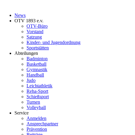
News
OTV 1893 e.v.
OTV-Büro
Vorstand
Satzung
Kinder- und Jugendordnung
Sportstätten
Abteilungen
Badminton
Basketball
Gymnastik
Handball
Judo
Leichtathletik
Reha-Sport
Schießsport
Turnen
Volleyball
Service
Anmelden
Ansprechpartner
Prävention
Beiträge