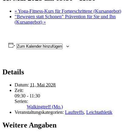
«
Yoga-Fitness-Kurs für Fortgeschrittene (Kursangebot)
"Bewegen statt Schonen" Prävention für Sie und Ihn
(Kursangebot)
»
Zum Kalender hinzufügen
Details
Datum:
11. Mai 2028
Zeit:
09:30 - 11:30
Serien:
Walkingtreff (Mo.)
Veranstaltungskategorien:
Lauftreffs
,
Leichtathletik
Weitere Angaben