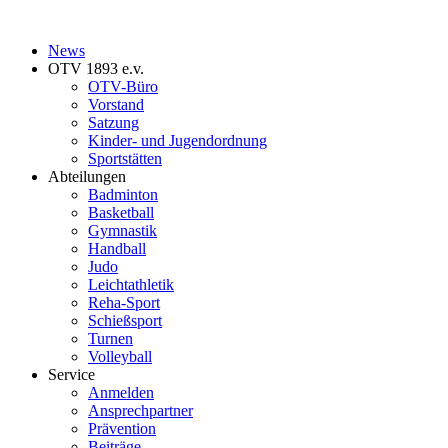
News
OTV 1893 e.v.
OTV-Büro
Vorstand
Satzung
Kinder- und Jugendordnung
Sportstätten
Abteilungen
Badminton
Basketball
Gymnastik
Handball
Judo
Leichtathletik
Reha-Sport
Schießsport
Turnen
Volleyball
Service
Anmelden
Ansprechpartner
Prävention
Beiträge