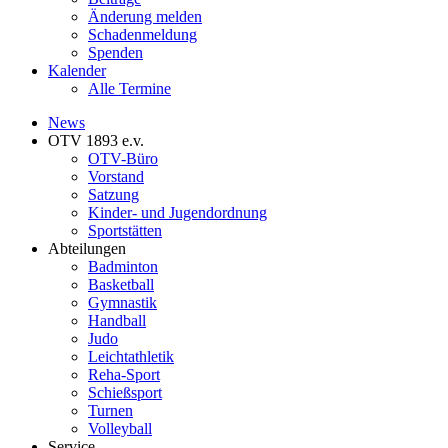
Änderung melden
Schadenmeldung
Spenden
Kalender
Alle Termine
News
OTV 1893 e.v.
OTV-Büro
Vorstand
Satzung
Kinder- und Jugendordnung
Sportstätten
Abteilungen
Badminton
Basketball
Gymnastik
Handball
Judo
Leichtathletik
Reha-Sport
Schießsport
Turnen
Volleyball
Service