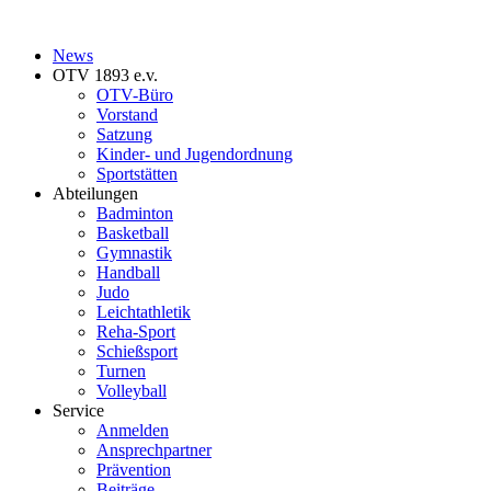
News
OTV 1893 e.v.
OTV-Büro
Vorstand
Satzung
Kinder- und Jugendordnung
Sportstätten
Abteilungen
Badminton
Basketball
Gymnastik
Handball
Judo
Leichtathletik
Reha-Sport
Schießsport
Turnen
Volleyball
Service
Anmelden
Ansprechpartner
Prävention
Beiträge