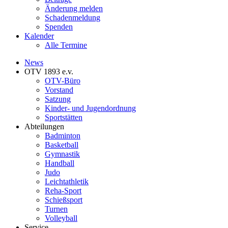
Änderung melden
Schadenmeldung
Spenden
Kalender
Alle Termine
News
OTV 1893 e.v.
OTV-Büro
Vorstand
Satzung
Kinder- und Jugendordnung
Sportstätten
Abteilungen
Badminton
Basketball
Gymnastik
Handball
Judo
Leichtathletik
Reha-Sport
Schießsport
Turnen
Volleyball
Service