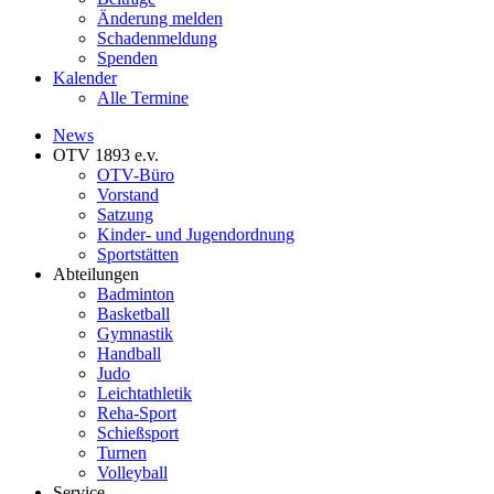
Änderung melden
Schadenmeldung
Spenden
Kalender
Alle Termine
News
OTV 1893 e.v.
OTV-Büro
Vorstand
Satzung
Kinder- und Jugendordnung
Sportstätten
Abteilungen
Badminton
Basketball
Gymnastik
Handball
Judo
Leichtathletik
Reha-Sport
Schießsport
Turnen
Volleyball
Service