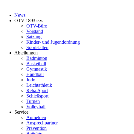
News
OTV 1893 e.v.
OTV-Büro
Vorstand
Satzung
Kinder- und Jugendordnung
Sportstätten
Abteilungen
Badminton
Basketball
Gymnastik
Handball
Judo
Leichtathletik
Reha-Sport
Schießsport
Turnen
Volleyball
Service
Anmelden
Ansprechpartner
Prävention
Beiträge