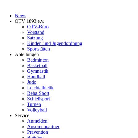
News
OTV 1893 e.v.
OTV-Büro
Vorstand
Satzung
Kinder- und Jugendordnung
Sportstätten
Abteilungen
Badminton
Basketball
Gymnastik
Handball
Judo
Leichtathletik
Reha-Sport
Schießsport
Turnen
Volleyball
Service
Anmelden
Ansprechpartner
Prävention
Beiträge