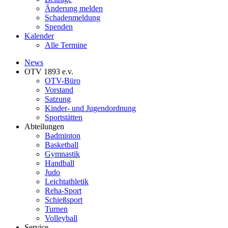
Änderung melden
Schadenmeldung
Spenden
Kalender
Alle Termine
News
OTV 1893 e.v.
OTV-Büro
Vorstand
Satzung
Kinder- und Jugendordnung
Sportstätten
Abteilungen
Badminton
Basketball
Gymnastik
Handball
Judo
Leichtathletik
Reha-Sport
Schießsport
Turnen
Volleyball
Service