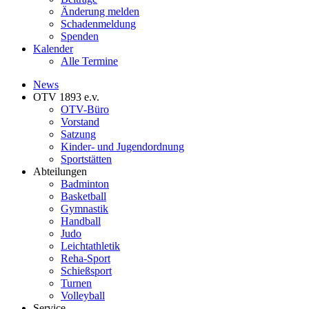
Änderung melden
Schadenmeldung
Spenden
Kalender
Alle Termine
News
OTV 1893 e.v.
OTV-Büro
Vorstand
Satzung
Kinder- und Jugendordnung
Sportstätten
Abteilungen
Badminton
Basketball
Gymnastik
Handball
Judo
Leichtathletik
Reha-Sport
Schießsport
Turnen
Volleyball
Service