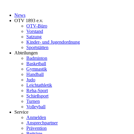
News
OTV 1893 e.v.
OTV-Büro
Vorstand
Satzung
Kinder- und Jugendordnung
Sportstätten
Abteilungen
Badminton
Basketball
Gymnastik
Handball
Judo
Leichtathletik
Reha-Sport
Schießsport
Turnen
Volleyball
Service
Anmelden
Ansprechpartner
Prävention
Beiträge