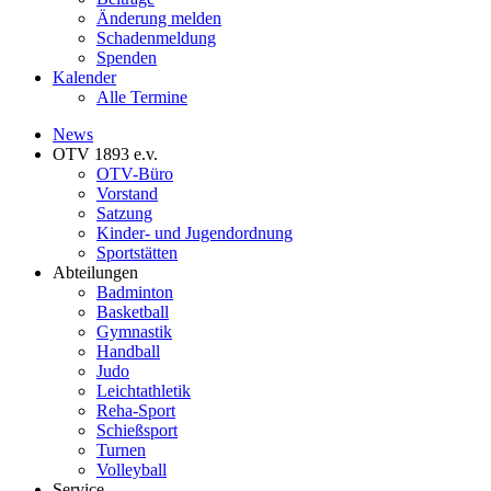
Änderung melden
Schadenmeldung
Spenden
Kalender
Alle Termine
News
OTV 1893 e.v.
OTV-Büro
Vorstand
Satzung
Kinder- und Jugendordnung
Sportstätten
Abteilungen
Badminton
Basketball
Gymnastik
Handball
Judo
Leichtathletik
Reha-Sport
Schießsport
Turnen
Volleyball
Service