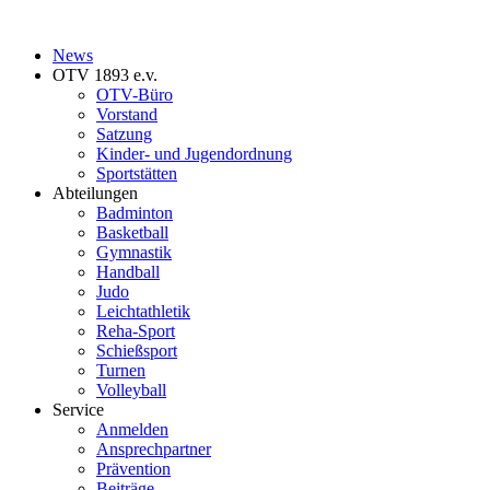
News
OTV 1893 e.v.
OTV-Büro
Vorstand
Satzung
Kinder- und Jugendordnung
Sportstätten
Abteilungen
Badminton
Basketball
Gymnastik
Handball
Judo
Leichtathletik
Reha-Sport
Schießsport
Turnen
Volleyball
Service
Anmelden
Ansprechpartner
Prävention
Beiträge