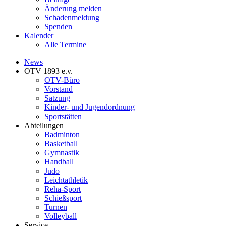
Änderung melden
Schadenmeldung
Spenden
Kalender
Alle Termine
News
OTV 1893 e.v.
OTV-Büro
Vorstand
Satzung
Kinder- und Jugendordnung
Sportstätten
Abteilungen
Badminton
Basketball
Gymnastik
Handball
Judo
Leichtathletik
Reha-Sport
Schießsport
Turnen
Volleyball
Service