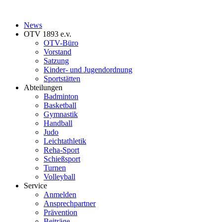
News
OTV 1893 e.v.
OTV-Büro
Vorstand
Satzung
Kinder- und Jugendordnung
Sportstätten
Abteilungen
Badminton
Basketball
Gymnastik
Handball
Judo
Leichtathletik
Reha-Sport
Schießsport
Turnen
Volleyball
Service
Anmelden
Ansprechpartner
Prävention
Beiträge