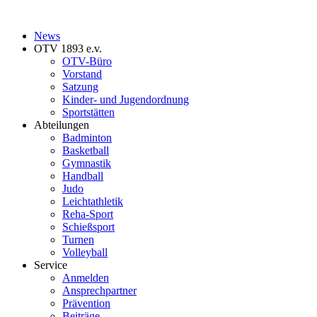
News
OTV 1893 e.v.
OTV-Büro
Vorstand
Satzung
Kinder- und Jugendordnung
Sportstätten
Abteilungen
Badminton
Basketball
Gymnastik
Handball
Judo
Leichtathletik
Reha-Sport
Schießsport
Turnen
Volleyball
Service
Anmelden
Ansprechpartner
Prävention
Beiträge