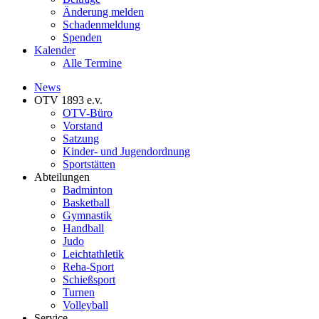
Änderung melden
Schadenmeldung
Spenden
Kalender
Alle Termine
News
OTV 1893 e.v.
OTV-Büro
Vorstand
Satzung
Kinder- und Jugendordnung
Sportstätten
Abteilungen
Badminton
Basketball
Gymnastik
Handball
Judo
Leichtathletik
Reha-Sport
Schießsport
Turnen
Volleyball
Service