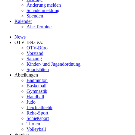
Änderung melden
Schadenmeldung
Spenden
Kalender
Alle Termine
News
OTV 1893 e.v.
OTV-Büro
Vorstand
Satzung
Kinder- und Jugendordnung
Sportstätten
Abteilungen
Badminton
Basketball
Gymnastik
Handball
Judo
Leichtathletik
Reha-Sport
Schießsport
Turnen
Volleyball
Service