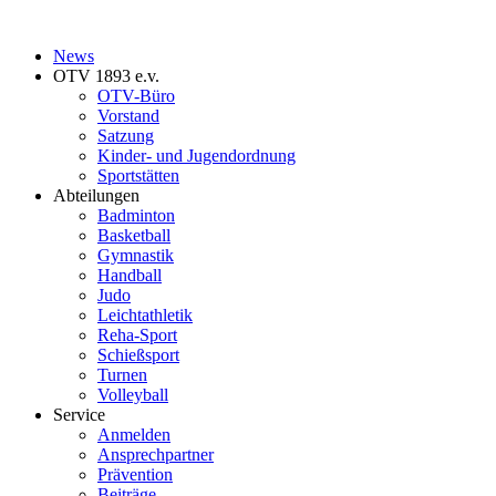
News
OTV 1893 e.v.
OTV-Büro
Vorstand
Satzung
Kinder- und Jugendordnung
Sportstätten
Abteilungen
Badminton
Basketball
Gymnastik
Handball
Judo
Leichtathletik
Reha-Sport
Schießsport
Turnen
Volleyball
Service
Anmelden
Ansprechpartner
Prävention
Beiträge