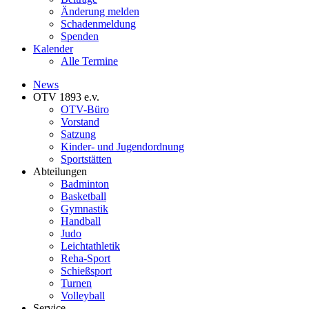
Änderung melden
Schadenmeldung
Spenden
Kalender
Alle Termine
News
OTV 1893 e.v.
OTV-Büro
Vorstand
Satzung
Kinder- und Jugendordnung
Sportstätten
Abteilungen
Badminton
Basketball
Gymnastik
Handball
Judo
Leichtathletik
Reha-Sport
Schießsport
Turnen
Volleyball
Service