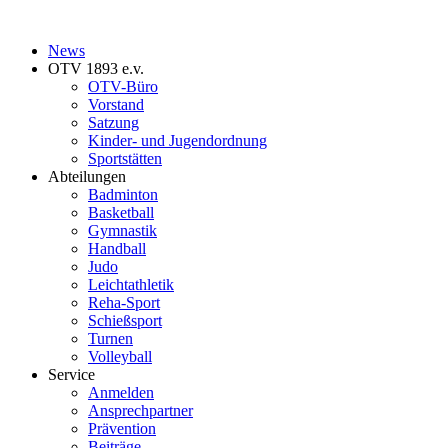
News
OTV 1893 e.v.
OTV-Büro
Vorstand
Satzung
Kinder- und Jugendordnung
Sportstätten
Abteilungen
Badminton
Basketball
Gymnastik
Handball
Judo
Leichtathletik
Reha-Sport
Schießsport
Turnen
Volleyball
Service
Anmelden
Ansprechpartner
Prävention
Beiträge