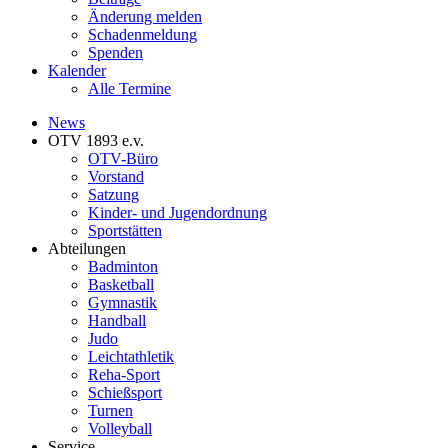
Änderung melden
Schadenmeldung
Spenden
Kalender
Alle Termine
News
OTV 1893 e.v.
OTV-Büro
Vorstand
Satzung
Kinder- und Jugendordnung
Sportstätten
Abteilungen
Badminton
Basketball
Gymnastik
Handball
Judo
Leichtathletik
Reha-Sport
Schießsport
Turnen
Volleyball
Service