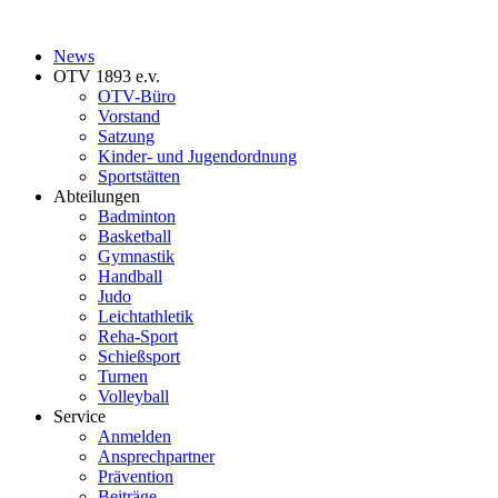
News
OTV 1893 e.v.
OTV-Büro
Vorstand
Satzung
Kinder- und Jugendordnung
Sportstätten
Abteilungen
Badminton
Basketball
Gymnastik
Handball
Judo
Leichtathletik
Reha-Sport
Schießsport
Turnen
Volleyball
Service
Anmelden
Ansprechpartner
Prävention
Beiträge