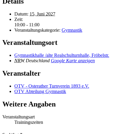
Details
Datum:
15. Juni 2027
Zeit:
10:00 - 11:00
Veranstaltungskategorie:
Gymnastik
Veranstaltungsort
Gymnastikhalle /alte Realschulturnhalle, Fröbelstr.
NRW
Deutschland
Google Karte anzeigen
Veranstalter
OTV - Osterather Turnverein 1893 e.V.
OTV Abteilung Gymnastik
Weitere Angaben
Veranstaltungsart
Trainingszeiten