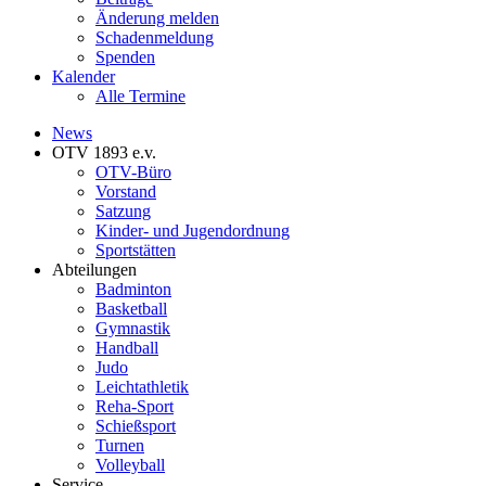
Änderung melden
Schadenmeldung
Spenden
Kalender
Alle Termine
News
OTV 1893 e.v.
OTV-Büro
Vorstand
Satzung
Kinder- und Jugendordnung
Sportstätten
Abteilungen
Badminton
Basketball
Gymnastik
Handball
Judo
Leichtathletik
Reha-Sport
Schießsport
Turnen
Volleyball
Service