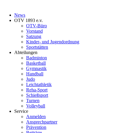
News
OTV 1893 e.v.
OTV-Büro
Vorstand
Satzung
Kinder- und Jugendordnung
Sportstätten
Abteilungen
Badminton
Basketball
Gymnastik
Handball
Judo
Leichtathletik
Reha-Sport
Schießsport
Turnen
Volleyball
Service
Anmelden
Ansprechpartner
Prävention
Beiträge