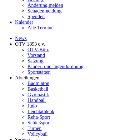
Änderung melden
Schadenmeldung
Spenden
Kalender
Alle Termine
News
OTV 1893 e.v.
OTV-Büro
Vorstand
Satzung
Kinder- und Jugendordnung
Sportstätten
Abteilungen
Badminton
Basketball
Gymnastik
Handball
Judo
Leichtathletik
Reha-Sport
Schießsport
Turnen
Volleyball
Service