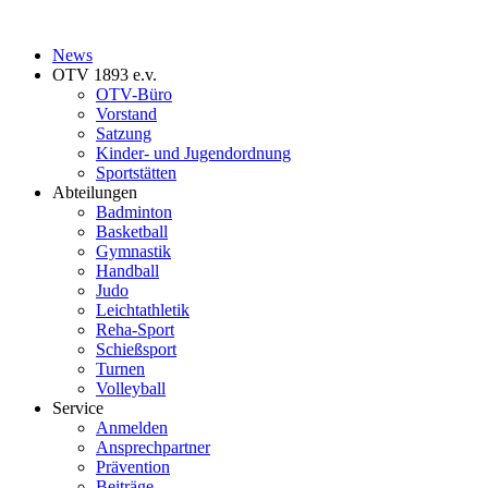
News
OTV 1893 e.v.
OTV-Büro
Vorstand
Satzung
Kinder- und Jugendordnung
Sportstätten
Abteilungen
Badminton
Basketball
Gymnastik
Handball
Judo
Leichtathletik
Reha-Sport
Schießsport
Turnen
Volleyball
Service
Anmelden
Ansprechpartner
Prävention
Beiträge