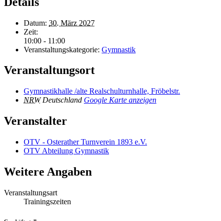
Details
Datum:
30. März 2027
Zeit:
10:00 - 11:00
Veranstaltungskategorie:
Gymnastik
Veranstaltungsort
Gymnastikhalle /alte Realschulturnhalle, Fröbelstr.
NRW
Deutschland
Google Karte anzeigen
Veranstalter
OTV - Osterather Turnverein 1893 e.V.
OTV Abteilung Gymnastik
Weitere Angaben
Veranstaltungsart
Trainingszeiten