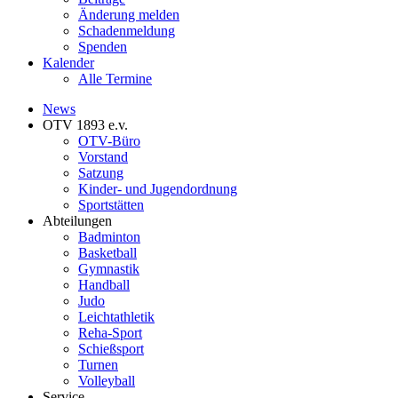
Änderung melden
Schadenmeldung
Spenden
Kalender
Alle Termine
News
OTV 1893 e.v.
OTV-Büro
Vorstand
Satzung
Kinder- und Jugendordnung
Sportstätten
Abteilungen
Badminton
Basketball
Gymnastik
Handball
Judo
Leichtathletik
Reha-Sport
Schießsport
Turnen
Volleyball
Service