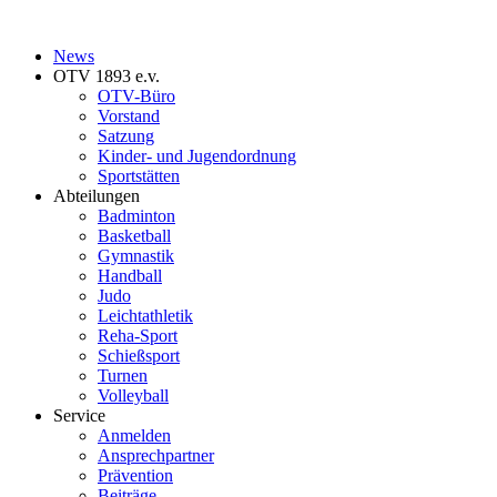
News
OTV 1893 e.v.
OTV-Büro
Vorstand
Satzung
Kinder- und Jugendordnung
Sportstätten
Abteilungen
Badminton
Basketball
Gymnastik
Handball
Judo
Leichtathletik
Reha-Sport
Schießsport
Turnen
Volleyball
Service
Anmelden
Ansprechpartner
Prävention
Beiträge