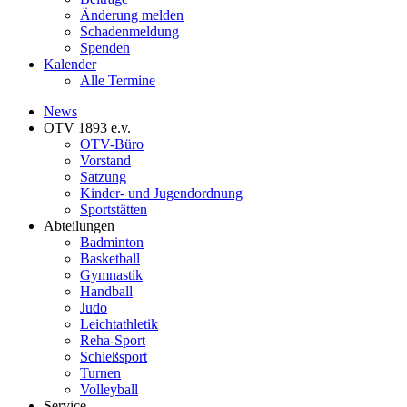
Änderung melden
Schadenmeldung
Spenden
Kalender
Alle Termine
News
OTV 1893 e.v.
OTV-Büro
Vorstand
Satzung
Kinder- und Jugendordnung
Sportstätten
Abteilungen
Badminton
Basketball
Gymnastik
Handball
Judo
Leichtathletik
Reha-Sport
Schießsport
Turnen
Volleyball
Service