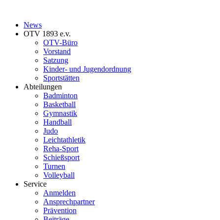
News
OTV 1893 e.v.
OTV-Büro
Vorstand
Satzung
Kinder- und Jugendordnung
Sportstätten
Abteilungen
Badminton
Basketball
Gymnastik
Handball
Judo
Leichtathletik
Reha-Sport
Schießsport
Turnen
Volleyball
Service
Anmelden
Ansprechpartner
Prävention
Beiträge