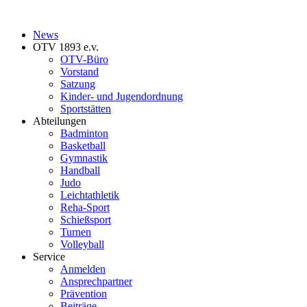
News
OTV 1893 e.v.
OTV-Büro
Vorstand
Satzung
Kinder- und Jugendordnung
Sportstätten
Abteilungen
Badminton
Basketball
Gymnastik
Handball
Judo
Leichtathletik
Reha-Sport
Schießsport
Turnen
Volleyball
Service
Anmelden
Ansprechpartner
Prävention
Beiträge