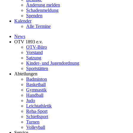
Änderung melden
Schadenmeldung
Spenden
Kalender
Alle Termine
News
OTV 1893 e.v.
OTV-Büro
Vorstand
Satzung
Kinder- und Jugendordnung
Sportstätten
Abteilungen
Badminton
Basketball
Gymnastik
Handball
Judo
Leichtathletik
Reha-Sport
Schießsport
Turnen
Volleyball
Service