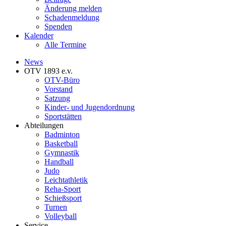
Änderung melden
Schadenmeldung
Spenden
Kalender
Alle Termine
News
OTV 1893 e.v.
OTV-Büro
Vorstand
Satzung
Kinder- und Jugendordnung
Sportstätten
Abteilungen
Badminton
Basketball
Gymnastik
Handball
Judo
Leichtathletik
Reha-Sport
Schießsport
Turnen
Volleyball
Service