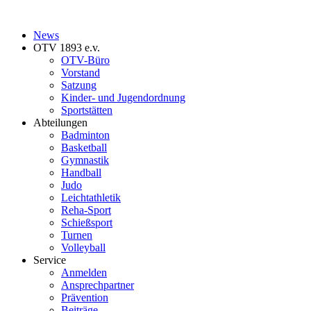
News
OTV 1893 e.v.
OTV-Büro
Vorstand
Satzung
Kinder- und Jugendordnung
Sportstätten
Abteilungen
Badminton
Basketball
Gymnastik
Handball
Judo
Leichtathletik
Reha-Sport
Schießsport
Turnen
Volleyball
Service
Anmelden
Ansprechpartner
Prävention
Beiträge